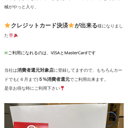
械がやっと入り、
クレジットカード決済
が出来る
様になりまし
た
※
ご利用になれるのは、VISAとMasterCardです
当社は
消費者還元対象店
に登録してますので、もちろんカー
ドでも( ６月まで)
５%消費者還元
でご利用出来ます。
是非お得な時にご利用下さい