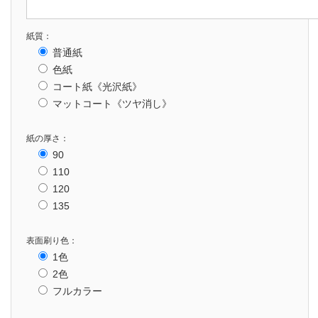
紙質：
普通紙
色紙
コート紙《光沢紙》
マットコート《ツヤ消し》
紙の厚さ：
90
110
120
135
表面刷り色：
1色
2色
フルカラー