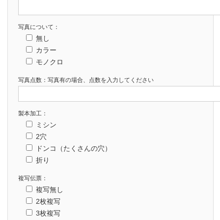
写真について：
無し
カラー
モノクロ
写真点数：写真有の場合、点数を入力してください
製本加工：
ミシン
2穴
ドンコ（たくさんの穴）
折り
複写伝票：
複写無し
2枚複写
3枚複写