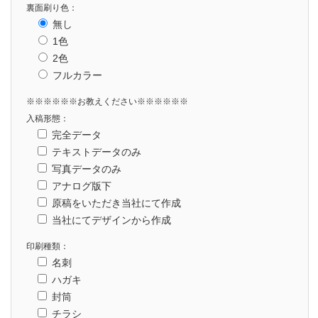
裏面刷り色：
無し
1色
2色
フルカラー
※※※※※※お教えください※※※※※※
入稿形態：
完全データ
テキストデータのみ
写真データのみ
アナログ版下
原稿をいただき当社にて作成
当社にてデザインから作成
印刷種類：
名刺
ハガキ
封筒
チラシ