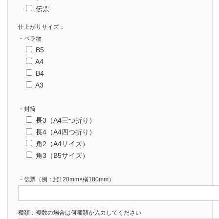
伝票
仕上がりサイズ：
・ペラ物
B5
A4
B4
A3
・封筒
長3（A4三つ折り）
長4（A4四つ折り）
角2（A4サイズ）
角3（B5サイズ）
・伝票（例：縦120mm×横180mm）
種類：複数の場合は何種類か入力してください