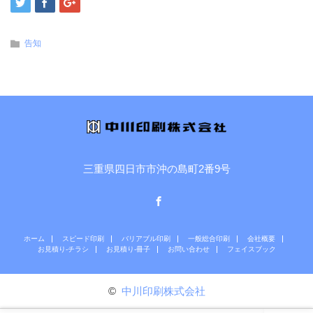
告知
三重県四日市市沖の島町2番9号
Facebook
ホーム
スピード印刷
バリアブル印刷
一般総合印刷
会社概要
お見積り-チラシ
お見積り-冊子
お問い合わせ
フェイスブック
©
中川印刷株式会社