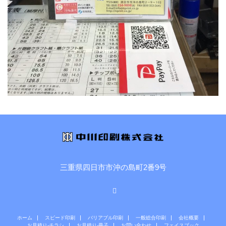
三重県四日市市沖の島町2番9号
Facebook
ホーム
スピード印刷
バリアブル印刷
一般総合印刷
会社概要
お見積り-チラシ
お見積り-冊子
お問い合わせ
フェイスブック