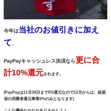
当社のお値引きに加え
今年は
て
、
更に合
PayPayキャッシュレス決済なら
計10%還元
されます。
(PayPayは11月30日まで5%還元なので12月からは、経産
省の消費者還元事業5%のみとなります)
こんな機会なかなかありませんよ！